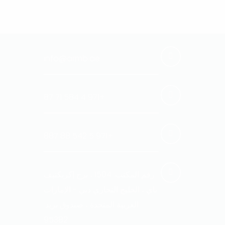
info@armb.ae
+971 4 584 71 87
+971 5 542 88 887
رقم المكتب: 1504 ، برج إكزيكتيف
باي ، الخليج التجاري دبي - الإمارات
العربية المتحدة ، صندوق بريد:
95382