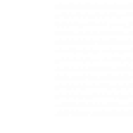
لكسور البترولية. تأخذ المصانع الكيميائية
الطبيعي (الإيثان والبروبان والبيوتان) من
ز وتستخدم عملية التكسير بالبخار لإنتاج
ات. يتم إنتاج العطريات عن طريق الإصلاح
ثا. تعتبر الأوليفينات والعطريات المكونات
لمجموعة واسعة من المواد مثل المذيبات
المواد اللاصقة. تعتبر الأوليفينات أساس
 والأوليغومرات المستخدمة في البلاستيك
والألياف واللدائن ومواد التشحيم والمواد
البوليمرات والبلاستيك مثل البولي إيثيلين
يلين والبولي فينيل كلوريد والبولي إيثيلين
يسترين والبولي كربونات الغالبية العظمى
الصناعة الكيميائية في جميع أنحاء العالم.