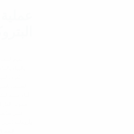
عملية 
البترو
تقوم المصان
والهواء والماء
تُعرف الموا
الطبيعي باسم ا
أثناء عملية الت
وسوائل الغاز ا
فئتين شائعتين
وأروماتية (بنزين 
النفط ا