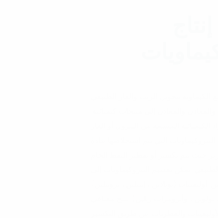
إنتاج
كيماويات
ع الكيماوية بتحويل الزيت والغاز الطبيعي
 والمعادن والمعادن إلى منتجات كيميائية.
د الكيميائية المشتقة من البترول أو الغاز
لبتروكيماويات التي يتم استخلاصها عادةً
كرير حيث يتم تكسير أو تقطير النفط الخام
لطبيعي. يمكن تقسيم البتروكيماويات إلى
: أوليفينات (بوتادين ، إيثيلين ، بروبيلين)
، تولوين ، وأيزومرات زيلين). تنتج مصافي
لأوليفينات والعطريات عن طريق التكسير