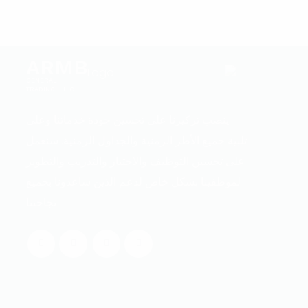
ARMB
GENERAL
TRADING L.L.C
ينصب تركيزنا على تحسين جودة خدماتنا وعلى
تلبية جميع الأطر الزمنية والجداول الزمنية. سنعمل
على تحسين التوظيف والاختيار والتدريب والتطوير
لموظفينا بشكل خاص لدعم الذين ساعدونا بجميع
نجاحتنا